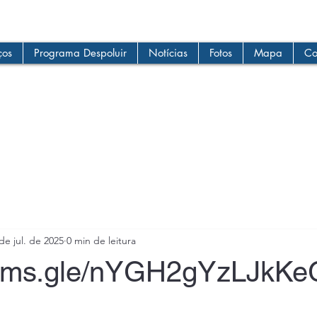
ços
Programa Despoluir
Notícias
Fotos
Mapa
Co
de jul. de 2025
0 min de leitura
forms.gle/nYGH2gYzLJkK