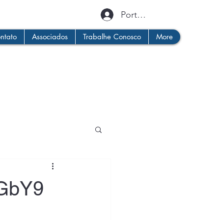
Portal do Assossiado
ntato
Associados
Trabalhe Conosco
More
eGbY9